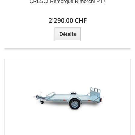
CRESCI Remorque Rimorchi PT7
2'290.00 CHF
Détails