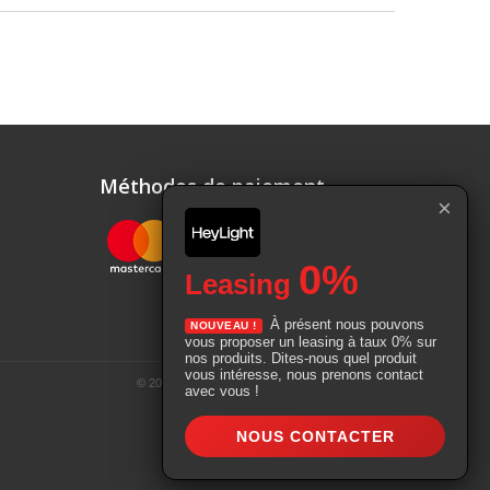
Méthodes de paiement
×
0%
Leasing
À présent nous pouvons
NOUVEAU !
vous proposer un leasing à taux 0% sur
nos produits. Dites-nous quel produit
vous intéresse, nous prenons contact
© 2026 - Service Machines Colloud SA |
Webbax
avec vous !
NOUS CONTACTER