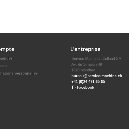
ompte
L'entreprise
mandes
Service Machines Colloud SA
Av. du Simplon 49
sses
1870 Monthey
mations personnelles
bureau@service-machine.ch
+41 (0)24 471 65 65
-
Facebook