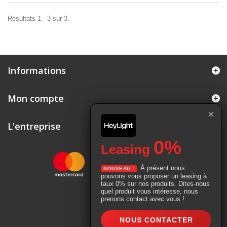
Résultats 1 - 3 sur 3.
Informations
Mon compte
×
L'entreprise
0%
Leasing
À présent nous
NOUVEAU !
pouvons vous proposer un leasing à
taux 0% sur nos produits. Dites-nous
© 2026 - Service Machines Colloud SA |
Webbax
quel produit vous intéresse, nous
prenons contact avec vous !
NOUS CONTACTER