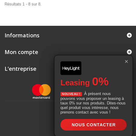
Résultats 1 - 8 sur 8.
Informations
Mon compte
×
L'entreprise
0%
Leasing
À présent nous
NOUVEAU !
pouvons vous proposer un leasing à
taux 0% sur nos produits. Dites-nous
© 2026 - Service Machines Colloud SA |
Webbax
quel produit vous intéresse, nous
prenons contact avec vous !
NOUS CONTACTER